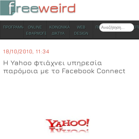
ΜΕΝΟΥ
Search
ΠΡΟΓΡΑΜΜΑΤΑ
ONLINE
ΚΟΙΝΩΝΙΚΑ
WEB
ΠΟΛΙΤΙΣΜΟΣ
ΕΠΙΚΑΙΡΟΤ
Skip to content
ΕΦΑΡΜΟΓΕΣ
ΔΙΚΤΥΑ
DESIGN
18/10/2010, 11:34
Η Yahoo φτιάχνει υπηρεσία
παρόμοια με το Facebook Connect