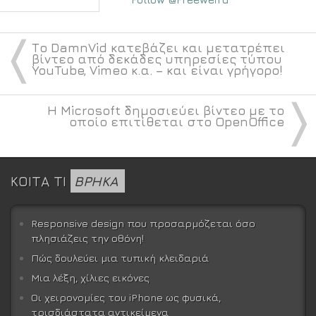
〈
Το DamnVid κατεβάζει και μετατρέπει
βίντεο από δεκάδες υπηρεσίες τύπου
YouTube, Vimeo κ.α. – και είναι γρήγορο!
〉
Η Microsoft δημοσιεύει βίντεο με το
οποίο επιτίθεται στο OpenOffice
ΚΟΙΤΑ ΤΙ
ΒΡΗΚΑ
Responsive design που προσαρμόζεται όσο
πλησιάζεις την οθόνη!
Πώς δουλεύει μια τυπική κλειδαριά
Μια λέξη, χίλιες εικόνες
Οι χειρονομίες του iPhone ως φυσικά,
τρισδιάστατα αντικείμενα