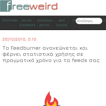
ΜΕΝΟΥ
Search
ΠΡΟΓΡΑΜΜΑΤΑ
ONLINE
ΚΟΙΝΩΝΙΚΑ
WEB
ΠΟΛΙΤΙΣΜΟΣ
ΕΠΙΚΑΙΡΟΤ
Skip to content
ΕΦΑΡΜΟΓΕΣ
ΔΙΚΤΥΑ
DESIGN
26/10/2010, 0:10
Το Feedburner ανανεώνεται και
φέρνει στατιστικά χρήσης σε
πραγματικό χρόνο για τα feeds σας