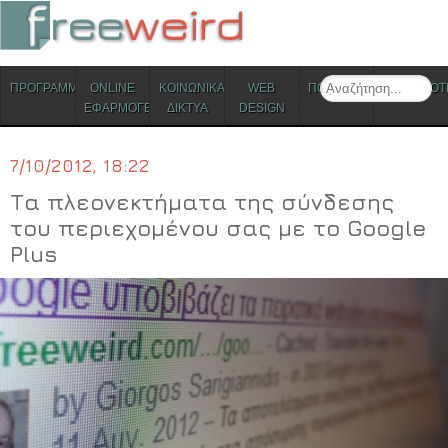
ΜΕΝΟΥ
Search
ΠΡΟΓΡΑΜΜΑΤΑ
ONLINE
ΚΟΙΝΩΝΙΚΑ
WEB
ΠΟΛΙΤΙΣΜΟΣ
ΕΠΙΚΑΙΡΟΤ
Skip to content
ΕΦΑΡΜΟΓΕΣ
ΔΙΚΤΥΑ
DESIGN
7/10/2012, 18:22
Τα πλεονεκτήματα της σύνδεσης
του περιεχομένου σας με το Google
Plus