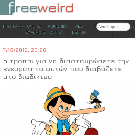
ΜΕΝΟΥ
Search
ΠΡΟΓΡΑΜΜΑΤΑ
ONLINE
ΚΟΙΝΩΝΙΚΑ
WEB
ΠΟΛΙΤΙΣΜΟΣ
ΕΠΙΚΑΙΡΟΤ
Skip to content
ΕΦΑΡΜΟΓΕΣ
ΔΙΚΤΥΑ
DESIGN
7/10/2012, 23:20
5 τρόποι για να διασταυρώσετε την
εγκυρότητα αυτών που διαβάζετε
στο διαδίκτυο