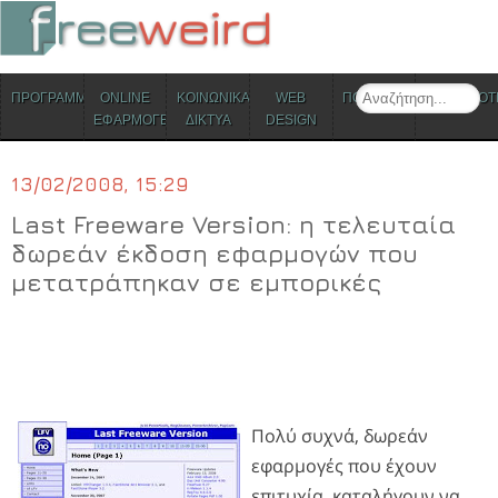
ΜΕΝΟΥ
Search
ΠΡΟΓΡΑΜΜΑΤΑ
ONLINE
ΚΟΙΝΩΝΙΚΑ
WEB
ΠΟΛΙΤΙΣΜΟΣ
ΕΠΙΚΑΙΡΟΤ
Skip to content
ΕΦΑΡΜΟΓΕΣ
ΔΙΚΤΥΑ
DESIGN
13/02/2008, 15:29
Last Freeware Version: η τελευταία
δωρεάν έκδοση εφαρμογών που
μετατράπηκαν σε εμπορικές
Πολύ συχνά, δωρεάν
εφαρμογές που έχουν
επιτυχία, καταλήγουν να