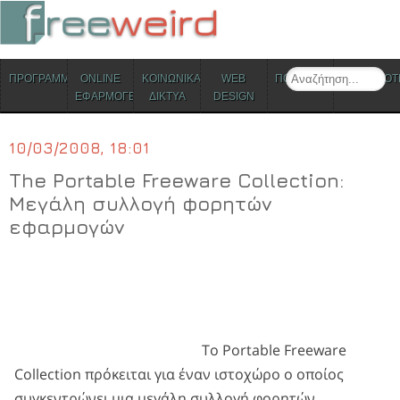
ΜΕΝΟΥ
Search
ΠΡΟΓΡΑΜΜΑΤΑ
ONLINE
ΚΟΙΝΩΝΙΚΑ
WEB
ΠΟΛΙΤΙΣΜΟΣ
ΕΠΙΚΑΙΡΟΤ
Skip to content
ΕΦΑΡΜΟΓΕΣ
ΔΙΚΤΥΑ
DESIGN
10/03/2008, 18:01
The Portable Freeware Collection:
Μεγάλη συλλογή φορητών
εφαρμογών
Το Portable Freeware
Collection πρόκειται για έναν ιστοχώρο ο οποίος
συγκεντρώνει μια μεγάλη συλλογή φορητών