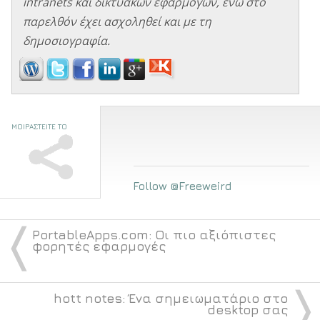
intranets και δικτυακών εφαρμογών, ενώ στο
παρελθόν έχει ασχοληθεί και με τη
δημοσιογραφία.
ΜΟΙΡΑΣΤΕΙΤΕ ΤΟ
Follow @Freeweird
〈
PortableApps.com: Οι πιο αξιόπιστες
φορητές εφαρμογές
〉
hott notes: Ένα σημειωματάριο στο
desktop σας