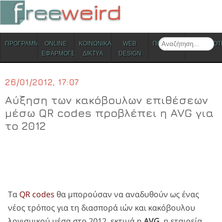
ΜΕΝΟΥ
Search
ΠΡΟΓΡΑΜΜΑΤΑ
ONLINE
ΚΟΙΝΩΝΙΚΑ
WEB
ΠΟΛΙΤΙΣΜΟΣ
ΕΠΙΚΑΙΡΟΤ
Skip to content
ΕΦΑΡΜΟΓΕΣ
ΔΙΚΤΥΑ
DESIGN
26/01/2012, 17:07
Αύξηση των κακόβουλων επιθέσεων
μέσω QR codes προβλέπει η AVG για
το 2012
Τα
QR codes
θα μπορούσαν να αναδυθούν ως ένας
νέος τρόπος για τη διασπορά ιών και κακόβουλου
λογισμικού μέσα στο 2012, εκτιμά η
AVG
, η εταιρεία