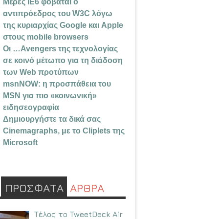
Μέρες IE6 φοβάται ο
αντιπρόεδρος του W3C λόγω
της κυριαρχίας Google και Apple
στους mobile browsers
Οι …Avengers της τεχνολογίας
σε κοινό μέτωπο για τη διάδοση
των Web προτύπων
msnNOW: η προσπάθεια του
MSN για πιο «κοινωνική»
ειδησεογραφία
Δημιουργήστε τα δικά σας
Cinemagraphs, με το Cliplets της
Microsoft
ΠΡΟΣΦΑΤΑ
ΑΡΘΡΑ
Τέλος το TweetDeck Air