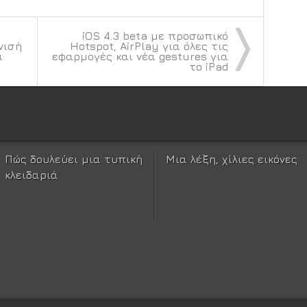
〉
iOS 4.3 beta με προσωπικό
νισή
Hotspot, AirPlay για όλες τις
α
εφαρμογές και νέα gestures για
το iPad
Πώς δουλεύει μια τυπική
Μια λέξη, χίλιες εικόνες
κλειδαριά