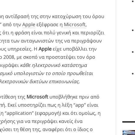
μη αντίδρασή της στην κατοχύρωση του όρου
” από την
Apple
εξέφρασε η
Microsoft
,
ότι η φράση είναι πολύ γενική και περιορίζει
τητα των ανταγωνιστών της να περιγράψουν
τους υπηρεσίες. Η
Apple
είχε υποβάλλει την
 2008, με σκοπό να προστατέψει τον όρο
εριγράψει
κάθε ηλεκτρονικό κατάστημα
ισμικό υπολογιστών το οποίο προωθείται
λεκτρονικών δικτύων επικοινωνίας
.
ντίθεση της
Microsoft
υποβλήθηκε πριν από
ή. Εκεί υποστηρίζει πως η λέξη “app” είναι
η “application” (εφαρμογή) και ότι ομοίως, η
 χρήσης για να περιγράψει κανείς ένα
χύσει τη θέση της, αναφέρει ότι ο ίδιος ο