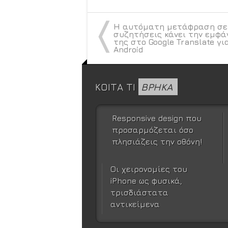
〈
Η αυτόματη μετάφραση σε
συζητήσεις κάνει την εμφά
της στο Google Translate γι
Android
ΚΟΙΤΑ ΤΙ
ΒΡΗΚΑ
Responsive design που
προσαρμόζεται όσο
πλησιάζεις την οθόνη!
Οι χειρονομίες του
iPhone ως φυσικά,
τρισδιάστατα
αντικείμενα