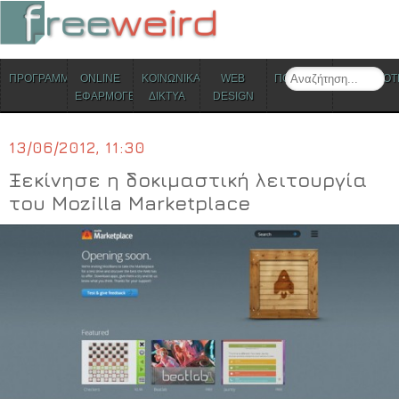
ΜΕΝΟΥ
Search
ΠΡΟΓΡΑΜΜΑΤΑ
ONLINE
ΚΟΙΝΩΝΙΚΑ
WEB
ΠΟΛΙΤΙΣΜΟΣ
ΕΠΙΚΑΙΡΟΤ
Skip to content
ΕΦΑΡΜΟΓΕΣ
ΔΙΚΤΥΑ
DESIGN
13/06/2012, 11:30
Ξεκίνησε η δοκιμαστική λειτουργία
του Mozilla Marketplace