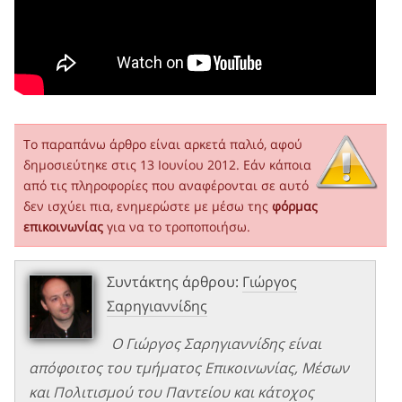
Το παραπάνω άρθρο είναι αρκετά παλιό, αφού
δημοσιεύτηκε στις 13 Ιουνίου 2012. Εάν κάποια
από τις πληροφορίες που αναφέρονται σε αυτό
δεν ισχύει πια, ενημερώστε με μέσω της
φόρμας
επικοινωνίας
για να το τροποποιήσω.
Συντάκτης άρθρου:
Γιώργος
Σαρηγιαννίδης
Ο Γιώργος Σαρηγιαννίδης είναι
απόφοιτος του τμήματος Επικοινωνίας, Μέσων
και Πολιτισμού του Παντείου και κάτοχος