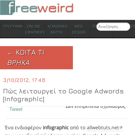
ΜΕΝΟΥ
Search
ΠΡΟΓΡΑΜΜΑΤΑ
ONLINE
ΚΟΙΝΩΝΙΚΑ
WEB
ΠΟΛΙΤΙΣΜΟΣ
ΕΠΙΚΑΙΡΟΤ
Skip to content
ΕΦΑΡΜΟΓΕΣ
ΔΙΚΤΥΑ
DESIGN
← ΚΟΙΤΑ ΤΙ
ΒΡΗΚΑ
3/10/2012, 17:46
Πώς λειτουργεί το Google Adwords
[Infographic]
στο Πώς λειτουργεί
Δεν επιτρέπεται σχολιασμός
Tweet
Ένα ενδιαφέρον
infographic
από το
allwebtuts.net