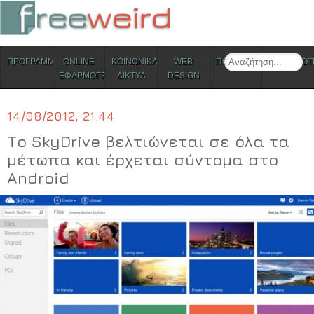
ΜΕΝΟΥ
Search
ΠΡΟΓΡΑΜΜΑΤΑ
ONLINE
ΚΟΙΝΩΝΙΚΑ
WEB
ΠΟΛΙΤΙΣΜΟΣ
ΕΠΙΚΑΙΡΟΤ
Skip to content
ΕΦΑΡΜΟΓΕΣ
ΔΙΚΤΥΑ
DESIGN
14/08/2012, 21:44
Το SkyDrive βελτιώνεται σε όλα τα
μέτωπα και έρχεται σύντομα στο
Android