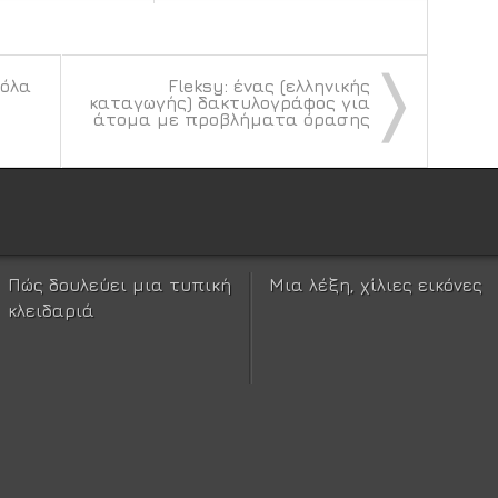
〉
 όλα
Fleksy: ένας (ελληνικής
καταγωγής) δακτυλογράφος για
άτομα με προβλήματα όρασης
Πώς δουλεύει μια τυπική
Μια λέξη, χίλιες εικόνες
κλειδαριά