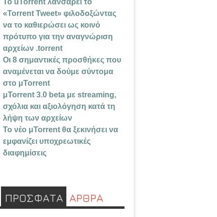
Το uTorrent λανσάρει το
«Torrent Tweet» φιλοδοξώντας
να το καθιερώσει ως κοινό
πρότυπο για την αναγνώριση
αρχείων .torrent
Οι 8 σημαντικές προσθήκες που
αναμένεται να δούμε σύντομα
στο μTorrent
μTorrent 3.0 beta με streaming,
σχόλια και αξιολόγηση κατά τη
λήψη των αρχείων
Το νέο μTorrent θα ξεκινήσει να
εμφανίζει υποχρεωτικές
διαφημίσεις
ΠΡΟΣΦΑΤΑ
ΑΡΘΡΑ