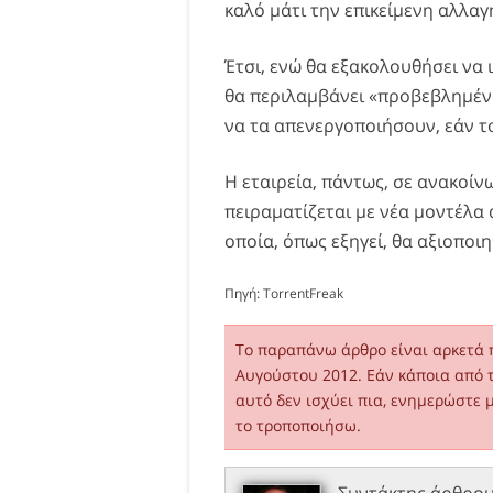
καλό μάτι την επικείμενη αλλαγ
Έτσι, ενώ θα εξακολουθήσει να 
θα περιλαμβάνει «προβεβλημένα
να τα απενεργοποιήσουν, εάν τ
Η εταιρεία, πάντως, σε ανακοίν
πειραματίζεται με νέα μοντέλα
οποία, όπως εξηγεί, θα αξιοποι
Πηγή:
TorrentFreak
Το παραπάνω άρθρο είναι αρκετά 
Αυγούστου 2012. Εάν κάποια από 
αυτό δεν ισχύει πια, ενημερώστε 
το τροποποιήσω.
Συντάκτης άρθρο