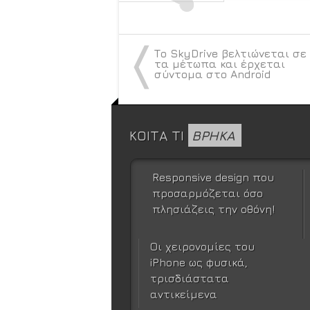
〈
Το SkyDrive βελτιώνεται σε
τα μέτωπα και έρχεται
σύντομα στο Android
ΚΟΙΤΑ ΤΙ
ΒΡΗΚΑ
Responsive design που
προσαρμόζεται όσο
πλησιάζεις την οθόνη!
Οι χειρονομίες του
iPhone ως φυσικά,
τρισδιάστατα
αντικείμενα