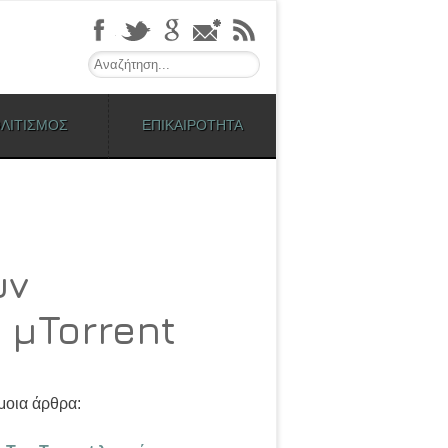
Search
ΛΙΤΙΣΜΟΣ
ΕΠΙΚΑΙΡΟΤΗΤΑ
υν
 μTorrent
οια άρθρα: