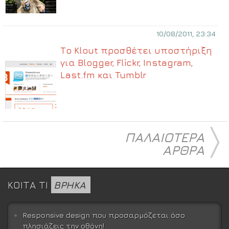
10/08/2011, 23:34
Το Κlout προσθέτει υποστήριξη
για Blogger, Flickr, Instagram,
Last.fm και Tumblr
〉
ΠΑΛΑΙΟΤΕΡΑ
ΑΡΘΡΑ
ΚΟΙΤΑ ΤΙ
ΒΡΗΚΑ
Responsive design που προσαρμόζεται όσο
πλησιάζεις την οθόνη!