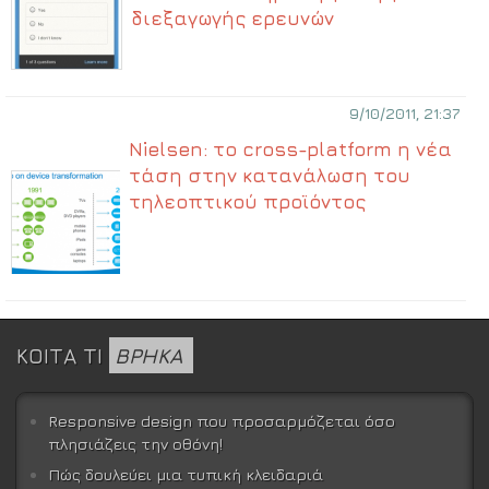
διεξαγωγής ερευνών
9/10/2011, 21:37
Nielsen: το cross-platform η νέα
τάση στην κατανάλωση του
τηλεοπτικού προϊόντος
ΚΟΙΤΑ ΤΙ
ΒΡΗΚΑ
Responsive design που προσαρμόζεται όσο
πλησιάζεις την οθόνη!
Πώς δουλεύει μια τυπική κλειδαριά