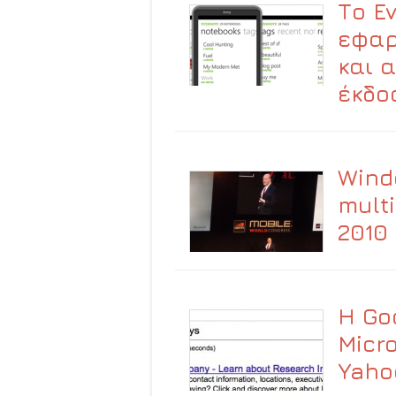
Το E
εφαρ
και 
έκδο
Wind
mult
2010
Η Go
Micr
Yaho