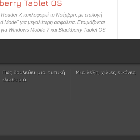
kberry Tablet OS
Reader X κυκλοφορεί το Νοέμβρη, με επιλογή
ed Mode" για μεγαλύτερη ασφάλεια. Ετοιμάζονται
 για Windows Mobile 7 και Blackberry Tablet OS
Πώς δουλεύει μια τυπική
Μια λέξη, χίλιες εικόνες
κλειδαριά