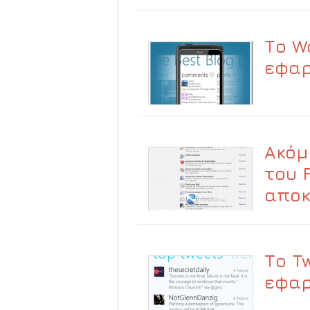
Το W
εφαρ
Ακόμ
του 
αποκ
Το T
εφαρ