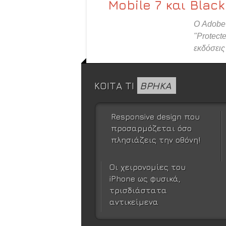
Mobile 7 και Blac
Ο Adobe 
"Protect
εκδόσεις
ΚΟΙΤΑ ΤΙ
ΒΡΗΚΑ
Responsive design που
προσαρμόζεται όσο
πλησιάζεις την οθόνη!
Οι χειρονομίες του
iPhone ως φυσικά,
τρισδιάστατα
αντικείμενα