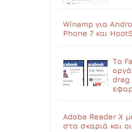
Winamp για Andro
Phone 7 και HootS
Το F
οργά
drag
εφαρ
Adobe Reader X μ
στα σκαριά και ο