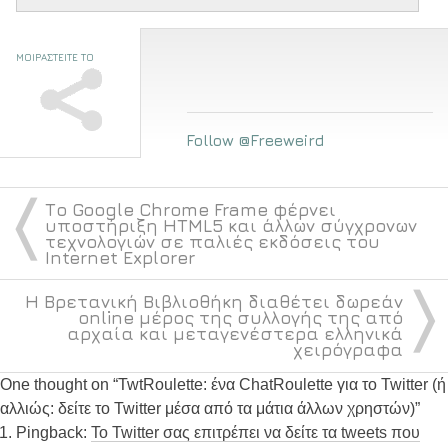
ΜΟΙΡΑΣΤΕΙΤΕ ΤΟ
Follow @Freeweird
〈
Το Google Chrome Frame φέρνει
υποστήριξη HTML5 και άλλων σύγχρονων
τεχνολογιών σε παλιές εκδόσεις του
Internet Explorer
〉
Η Βρετανική Βιβλιοθήκη διαθέτει δωρεάν
online μέρος της συλλογής της από
αρχαία και μεταγενέστερα ελληνικά
χειρόγραφα
One thought on “
TwtRoulette: ένα ChatRoulette για το Twitter (ή
αλλιώς: δείτε το Twitter μέσα από τα μάτια άλλων χρηστών)
”
Pingback:
Το Twitter σας επιτρέπει να δείτε τα tweets που