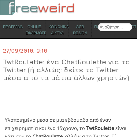
ΜΕΝΟΥ
Search
ΠΡΟΓΡΑΜΜΑΤΑ
ONLINE
ΚΟΙΝΩΝΙΚΑ
WEB
ΠΟΛΙΤΙΣΜΟΣ
ΕΠΙΚΑΙΡΟΤ
Skip to content
ΕΦΑΡΜΟΓΕΣ
ΔΙΚΤΥΑ
DESIGN
27/09/2010, 9:10
TwtRoulette: ένα ChatRoulette για το
Twitter (ή αλλιώς: δείτε το Twitter
μέσα από τα μάτια άλλων χρηστών)
Υλοποιημένο μέσα σε μια εβδομάδα από έναν
επιχειρηματία και ένα 15χρονο, το
TwtRoulette
είναι
κάτι σαν το
ChatRoulette
, αλλά για το
Twitter
. Τί