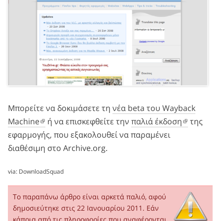
Μπορείτε να δοκιμάσετε τη
νέα beta του Wayback
Machine
ή να επισκεφθείτε την
παλιά έκδοση
της
εφαρμογής, που εξακολουθεί να παραμένει
διαθέσιμη στο Archive.org.
via:
DownloadSquad
Το παραπάνω άρθρο είναι αρκετά παλιό, αφού
δημοσιεύτηκε στις 22 Ιανουαρίου 2011. Εάν
κάποια από τις πληροφορίες που αναφέρονται