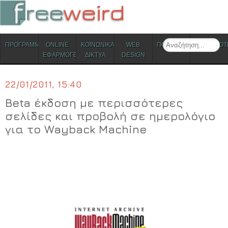
ΜΕΝΟΥ
Search
ΠΡΟΓΡΑΜΜΑΤΑ
ONLINE
ΚΟΙΝΩΝΙΚΑ
WEB
ΠΟΛΙΤΙΣΜΟΣ
ΕΠΙΚΑΙΡΟΤ
Skip to content
ΕΦΑΡΜΟΓΕΣ
ΔΙΚΤΥΑ
DESIGN
22/01/2011, 15:40
Beta έκδοση με περισσότερες
σελίδες και προβολή σε ημερολόγιο
για το Wayback Machine