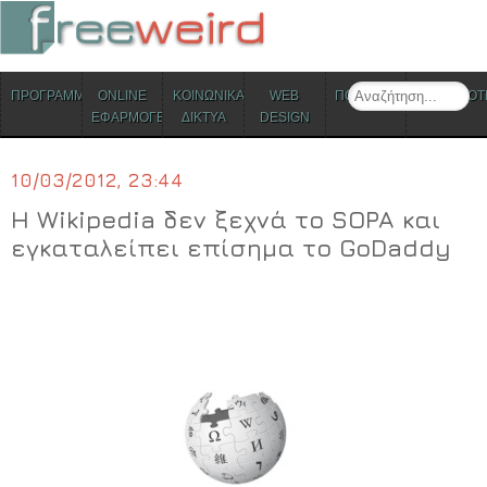
ΜΕΝΟΥ
Search
ΠΡΟΓΡΑΜΜΑΤΑ
ONLINE
ΚΟΙΝΩΝΙΚΑ
WEB
ΠΟΛΙΤΙΣΜΟΣ
ΕΠΙΚΑΙΡΟΤ
Skip to content
ΕΦΑΡΜΟΓΕΣ
ΔΙΚΤΥΑ
DESIGN
10/03/2012, 23:44
Η Wikipedia δεν ξεχνά το SOPA και
εγκαταλείπει επίσημα το GoDaddy