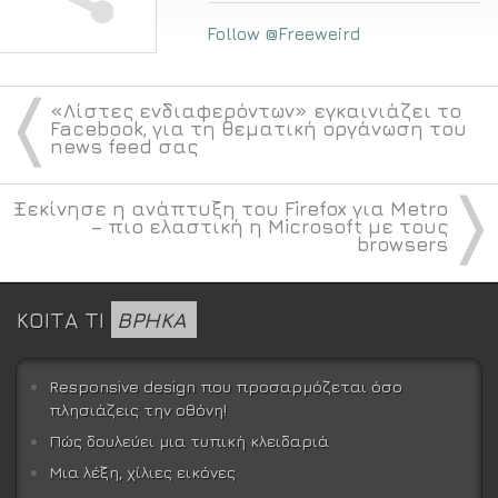
Follow @Freeweird
〈
«Λίστες ενδιαφερόντων» εγκαινιάζει το
Facebook, για τη θεματική οργάνωση του
news feed σας
〉
Ξεκίνησε η ανάπτυξη του Firefox για Metro
– πιο ελαστική η Microsoft με τους
browsers
ΚΟΙΤΑ ΤΙ
ΒΡΗΚΑ
Responsive design που προσαρμόζεται όσο
πλησιάζεις την οθόνη!
Πώς δουλεύει μια τυπική κλειδαριά
Μια λέξη, χίλιες εικόνες