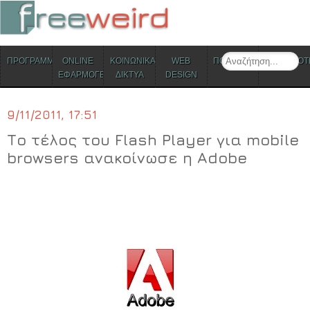
ΜΕΝΟΥ
Search
ΠΡΟΓΡΑΜΜΑΤΑ
ONLINE
ΚΟΙΝΩΝΙΚΑ
WEB
ΠΟΛΙΤΙΣΜΟΣ
ΕΠΙΚΑΙΡΟΤ
Skip to content
ΕΦΑΡΜΟΓΕΣ
ΔΙΚΤΥΑ
DESIGN
9/11/2011, 17:51
Το τέλος του Flash Player για mobile
browsers ανακοίνωσε η Αdobe