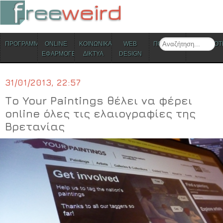
ΜΕΝΟΥ
Search
ΠΡΟΓΡΑΜΜΑΤΑ
ONLINE
ΚΟΙΝΩΝΙΚΑ
WEB
ΠΟΛΙΤΙΣΜΟΣ
ΕΠΙΚΑΙΡΟΤ
Skip to content
ΕΦΑΡΜΟΓΕΣ
ΔΙΚΤΥΑ
DESIGN
31/01/2013, 22:57
Το Your Paintings θέλει να φέρει
online όλες τις ελαιογραφίες της
Βρετανίας