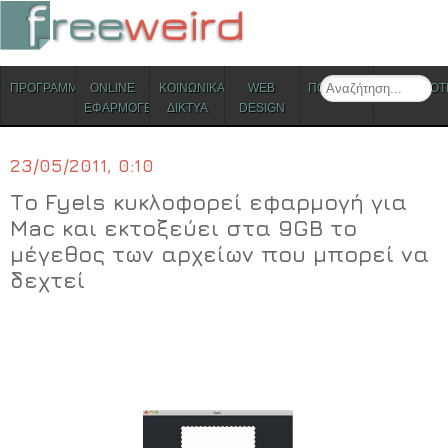
ΜΕΝΟΥ
Search
ΠΡΟΓΡΑΜΜΑΤΑ
ONLINE
ΚΟΙΝΩΝΙΚΑ
WEB
ΠΟΛΙΤΙΣΜΟΣ
ΕΠΙΚΑΙΡΟΤ
Skip to content
ΕΦΑΡΜΟΓΕΣ
ΔΙΚΤΥΑ
DESIGN
23/05/2011, 0:10
Το Fyels κυκλοφορεί εφαρμογή για
Μac και εκτοξεύει στα 9GB το
μέγεθος των αρχείων που μπορεί να
δεχτεί