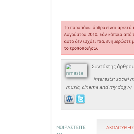
Το παραπάνω άρθρο είναι αρκετά 
Αυγούστου 2010. Εάν κάποια από 
αυτό δεν ισχύει πια, ενημερώστε 
το τροποποιήσω.
Συντάκτης άρθρο
interests: social
music, cinema and my dog :-)
ΜΟΙΡΑΣΤΕΙΤΕ
ΑΚΟΛΟΥΘΗΣ