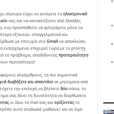
χει σίγουρα τύχει να ανοίγετε το
ηλεκτρονικό
μείο
σας και να κατακλύζεστε από δεκάδες
, ενώ προσπαθείτε να φιλτράρετε μόνο τα
ότερα εξ’αυτών -επαγγελματικά και
τόρθωσε με επιτυχία στο
Gmail
να αποκλείσει
α εισερχόμενα, επιχειρεί τώρα με το
priority
υτό το πρόβλημα, αποδίδοντας
προτεραιότητα
ρουν περισσότερο!
άφορους αλγόριθμους, τα πιο σημαντικά
χνά διαβάζετε και απαντάτε
σε μηνύματα από
 έχετε την επιλογή να βλέπετε
δύο
inbox, το
ημα σας δίνει τη δυνατότητα να διορθώσετε
ντας
οι ίδιοι τα mail σας και
ορίζοντας
το
 τρόπο αυτό σταδιακά ‘μαθαίνει’ και σε λίγο