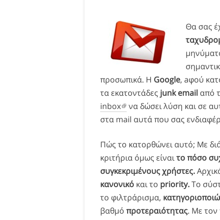
Θα σας έ
ταχυδρο
μηνύματα
σημαντικ
προσωπικά. Η
Google
, aφού κα
τα εκατοντάδες
junk email
από τ
inbox
να δώσει λύση και σε α
στα mail αυτά που σας ενδιαφέ
Πώς το κατορθώνει αυτό; Με δι
κριτήρια όμως είναι
το πόσο συ
συγκεκριμένους χρήστες.
Αρχικά
κανονικό
και το
priority.
Το σύστ
το φιλτράρισμα,
κατηγοριοποιώ
βαθμό
προτεραιότητας
. Με τον