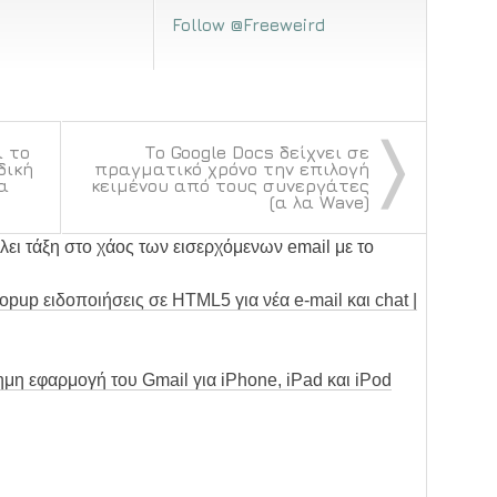
Follow @Freeweird
〉
 το
Το Google Docs δείχνει σε
δική
πραγματικό χρόνο την επιλογή
α
κειμένου από τους συνεργάτες
(α λα Wave)
άλει τάξη στο χάος των εισερχόμενων email με το
opup ειδοποιήσεις σε HTML5 για νέα e-mail και chat |
μη εφαρμογή του Gmail για iPhone, iPad και iPod