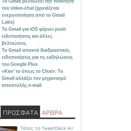
Το Gmail βελτιώνει την ποιότητα
του video-chat (χρειάζεται
ενεργοποίηση από το Gmail
Labs)
Το Gmail για iOS φέρνει push
ειδοποιήσεις και άλλες
βελτιώσεις
Το Gmail αποκτά διαδραστικές
ειδοποιήσεις για τις εκδηλώσεις
του Google Plus
«Καν’ το όπως το Chat»: Το
Gmail αλλάζει τον μηχανισμό
αποστολής e-mail
ΠΡΟΣΦΑΤΑ
ΑΡΘΡΑ
Τέλος το TweetDeck Air