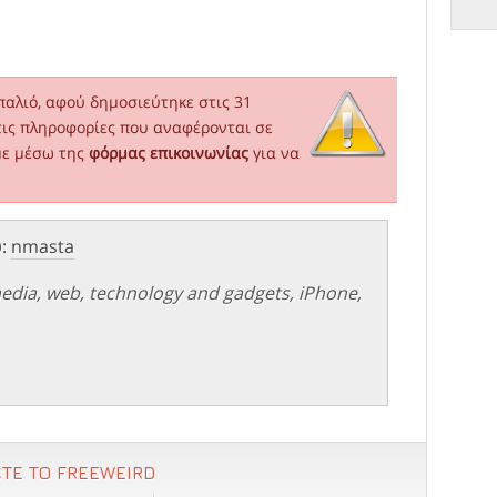
παλιό, αφού δημοσιεύτηκε στις 31
τις πληροφορίες που αναφέρονται σε
με μέσω της
φόρμας επικοινωνίας
για να
υ:
nmasta
 media, web, technology and gadgets, iPhone,
ΤΕ ΤΟ FREEWEIRD