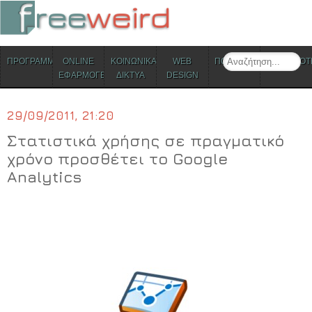
ΜΕΝΟΥ
Search
ΠΡΟΓΡΑΜΜΑΤΑ
ONLINE
ΚΟΙΝΩΝΙΚΑ
WEB
ΠΟΛΙΤΙΣΜΟΣ
ΕΠΙΚΑΙΡΟΤ
Skip to content
ΕΦΑΡΜΟΓΕΣ
ΔΙΚΤΥΑ
DESIGN
29/09/2011, 21:20
Στατιστικά χρήσης σε πραγματικό
χρόνο προσθέτει το Google
Analytics