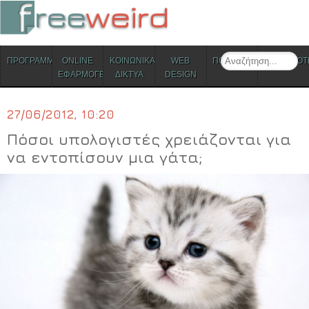
ΜΕΝΟΥ
Search
ΠΡΟΓΡΑΜΜΑΤΑ
ONLINE
ΚΟΙΝΩΝΙΚΑ
WEB
ΠΟΛΙΤΙΣΜΟΣ
ΕΠΙΚΑΙΡΟΤ
Skip to content
ΕΦΑΡΜΟΓΕΣ
ΔΙΚΤΥΑ
DESIGN
27/06/2012, 10:20
Πόσοι υπολογιστές χρειάζονται για
να εντοπίσουν μια γάτα;