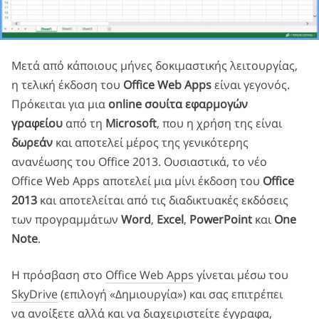
Μετά από κάποιους μήνες δοκιμαστικής λειτουργίας,
η τελική έκδοση του
Office Web Apps
είναι γεγονός.
Πρόκειται για μια
online σουίτα εφαρμογών
γραφείου
από τη
Microsoft
, που η χρήση της είναι
δωρεάν
και αποτελεί μέρος της γενικότερης
ανανέωσης του Office 2013. Ουσιαστικά, το νέο
Office Web Apps αποτελεί μια μίνι έκδοση του
Office
2013
και αποτελείται από τις διαδικτυακές εκδόσεις
των προγραμμάτων
Word
,
Excel
,
PowerPoint
και
One
Note
.
Η πρόσβαση στο
Office Web Apps
γίνεται μέσω του
SkyDrive
(επιλογή «Δημιουργία») και σας επιτρέπει
να ανοίξετε αλλά και να διαχειριστείτε έγγραφα,