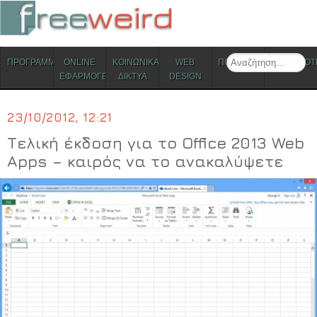
ΜΕΝΟΥ
Search
ΠΡΟΓΡΑΜΜΑΤΑ
ONLINE
ΚΟΙΝΩΝΙΚΑ
WEB
ΠΟΛΙΤΙΣΜΟΣ
ΕΠΙΚΑΙΡΟΤ
Skip to content
ΕΦΑΡΜΟΓΕΣ
ΔΙΚΤΥΑ
DESIGN
23/10/2012, 12:21
Τελική έκδοση για το Office 2013 Web
Apps – καιρός να το ανακαλύψετε