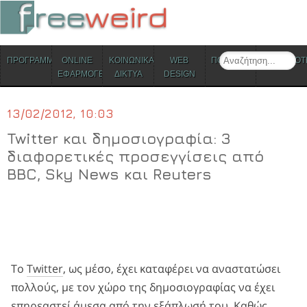
ΜΕΝΟΥ
Search
ΠΡΟΓΡΑΜΜΑΤΑ
ONLINE
ΚΟΙΝΩΝΙΚΑ
WEB
ΠΟΛΙΤΙΣΜΟΣ
ΕΠΙΚΑΙΡΟΤ
Skip to content
ΕΦΑΡΜΟΓΕΣ
ΔΙΚΤΥΑ
DESIGN
13/02/2012, 10:03
Twitter και δημοσιογραφία: 3
διαφορετικές προσεγγίσεις από
BBC, Sky News και Reuters
Το
Twitter
, ως μέσο, έχει καταφέρει να αναστατώσει
πολλούς, με τον χώρο της δημοσιογραφίας να έχει
επηρεαστεί άμεσα από την εξάπλωσή του. Καθώς