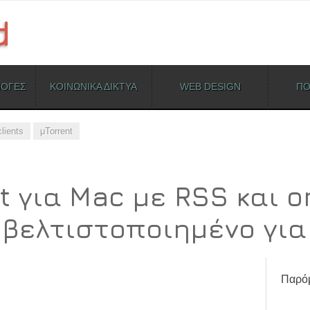
ΜΟΓΕΣ
ΚΟΙΝΩΝΙΚΑ ΔΙΚΤΥΑ
WEB DESIGN
ΠΟ
clients
μTorrent
t για Mac με RSS και o
βελτιστοποιημένο για
Παρόμ