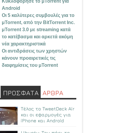
Κυκλοφόρησε το μTorrent για
Android
Οι 5 καλύτερες συμβουλές για το
μTorrent, από την BitTorrent Inc.
μTorrent 3.0 με streaming κατά
το κατέβασμα και αρκετά ακόμη
νέα χαρακτηριστικά
Οι αντιδράσεις των χρηστών
κάνουν προαιρετικές τις
διαφημίσεις του μTorrent
ΠΡΟΣΦΑΤΑ
ΑΡΘΡΑ
Τέλος το TweetDeck Air
και οι εφαρμογές για
iPhone και Android
Ubuntu: Tου πάει το