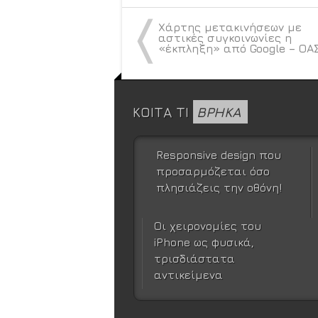
〈
Χάρτης μετακινήσεων με
αστικές συγκοινωνίες η
«έκπληξη» από Google – ΟΑ
ΚΟΙΤΑ ΤΙ
ΒΡΗΚΑ
Responsive design που
προσαρμόζεται όσο
πλησιάζεις την οθόνη!
Οι χειρονομίες του
iPhone ως φυσικά,
τρισδιάστατα
αντικείμενα