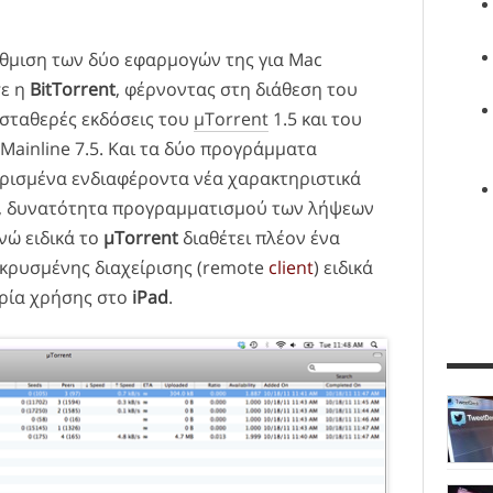
θμιση των δύο εφαρμογών της για Mac
ε η
BitTorrent
, φέρνοντας στη διάθεση του
 σταθερές εκδόσεις του
μTorrent
1.5 και του
 Mainline 7.5. Και τα δύο προγράμματα
ρισμένα ενδιαφέροντα νέα χαρακτηριστικά
s, δυνατότητα προγραμματισμού των λήψεων
νώ ειδικά το
μTorrent
διαθέτει πλέον ένα
ρυσμένης διαχείρισης (remote
client
) ειδικά
ιρία χρήσης στο
iPad
.