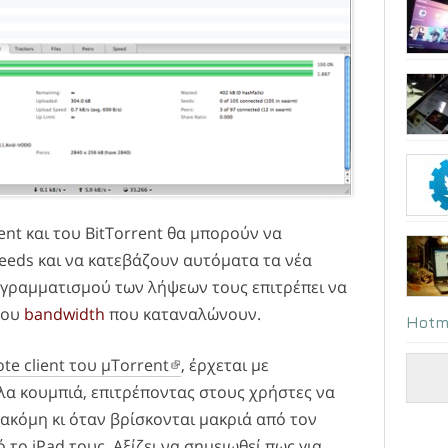
ent και του BitTorrent θα μπορούν να
eeds και να κατεβάζουν αυτόματα τα νέα
ογραμματισμού των λήψεων τους επιτρέπει να
του
bandwidth
που καταναλώνουν.
Hotm
te client του μTorrent
, έρχεται με
λα κουμπιά, επιτρέποντας στους χρήστες να
ς ακόμη κι όταν βρίσκονται μακριά από τον
το iPad τους. Αξίζει να σημειωθεί πως για