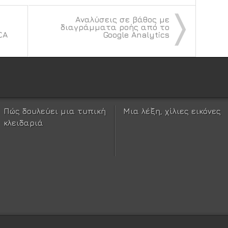
〉
Αναλύσεις σε βάθος με
διαγράμματα ροής από το
ΣΑ
Google Analytics
Πώς δουλεύει μια τυπική
Μια λέξη, χίλιες εικόνες
κλειδαριά