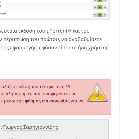
λευταία έκδοση του
μTorrent
και του
ν περίπτωση του πρώτου, να αναβαθμίσετε
ν της εφαρμογής, εφόσον είσαστε ήδη χρήστης
παλιό, αφού δημοσιεύτηκε στις 19
τις πληροφορίες που αναφέρονται σε
με μέσω της
φόρμας επικοινωνίας
για να
υ:
Γιώργος Σαρηγιαννίδης