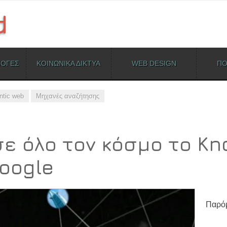
ΜΟΓΕΣ
ΚΟΙΝΩΝΙΚΑ ΔΙΚΤΥΑ
WEB DESIGN
ΠΟ
tic web
Μηχανές αναζήτησης
ε όλο τον κόσμο το K
oogle
Παρόμ