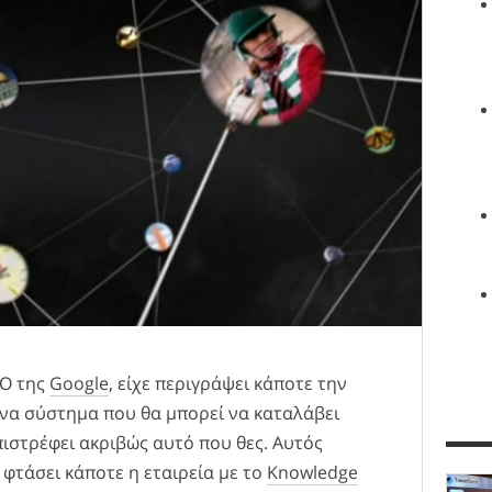
EO της
Google
, είχε περιγράψει κάποτε την
να σύστημα που θα μπορεί να καταλάβει
επιστρέφει ακριβώς αυτό που θες. Αυτός
 φτάσει κάποτε η εταιρεία με το
Knowledge