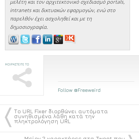
μελέτη και τον αρχιτεκτονικό σχεδιασμό portals,
intranets και δικτυακών εφαρμογών, ενώ στο
παρελθόν έχει ασχοληθεί και με τη
δημοσιογραφία.
ΜΟΙΡΑΣΤΕΙΤΕ ΤΟ
Follow @Freeweird
〈
Το URL Fixer διορθώνει αυτόματα
συνηθισμένα λάθη κατά την
πληκτρολόγηση URL
Μείον 2 χαρακτήρες στα Tweet που