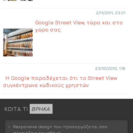
2/11/2011, 23:21
Google Street View, τώρα και στο
χώρο σας
23/10/2010, 1:18
Η Google παραδέχεται ότι το Street View
συγκέντρωνε κωδικούς χρηστών
ΚΟΙΤΑ ΤΙ
ΒΡΗΚΑ
Responsive design που προσαρμόζεται όσο
πλησιάζεις την οθόνη!