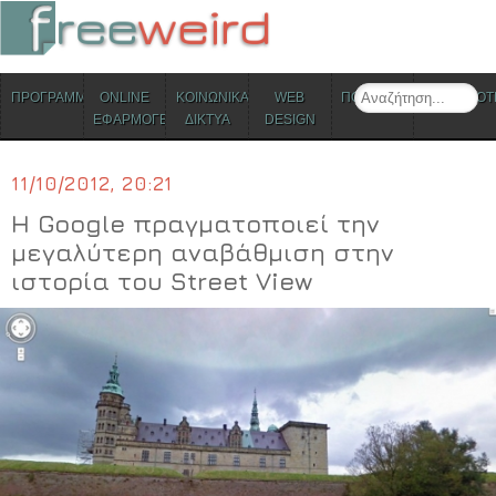
ΜΕΝΟΥ
Search
ΠΡΟΓΡΑΜΜΑΤΑ
ONLINE
ΚΟΙΝΩΝΙΚΑ
WEB
ΠΟΛΙΤΙΣΜΟΣ
ΕΠΙΚΑΙΡΟΤ
Skip to content
ΕΦΑΡΜΟΓΕΣ
ΔΙΚΤΥΑ
DESIGN
11/10/2012, 20:21
Η Google πραγματοποιεί την
μεγαλύτερη αναβάθμιση στην
ιστορία του Street View