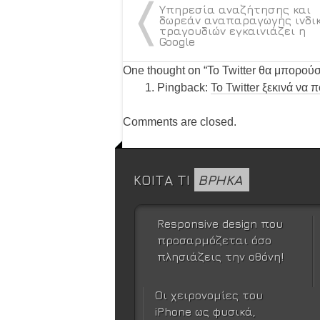
〈
Υπηρεσία αναζήτησης και
δωρεάν αναπαραγωγής ινδι
τραγουδιών εγκαινιάζει η
Google
One thought on “
Το Twitter θα μπορού
Pingback:
Το Twitter ξεκινά να 
Comments are closed.
ΚΟΙΤΑ ΤΙ
ΒΡΗΚΑ
Responsive design που
προσαρμόζεται όσο
πλησιάζεις την οθόνη!
Οι χειρονομίες του
iPhone ως φυσικά,