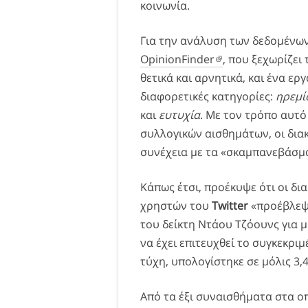
κοινωνία.
Για την ανάλυση των δεδομένων
OpinionFinder
, που ξεχωρίζει
θετικά και αρνητικά, και ένα ερ
διαφορετικές κατηγορίες:
ηρεμί
και
ευτυχία
. Με τον τρόπο αυτ
συλλογικών αισθημάτων, οι δια
συνέχεια με τα «σκαμπανεβάσμ
Κάπως έτσι, προέκυψε ότι οι δι
χρηστών του
Twitter
«προέβλεψα
του δείκτη Ντάου Τζόουνς για μ
να έχει επιτευχθεί το συγκεκρ
τύχη, υπολογίστηκε σε μόλις 3,
Από τα έξι συναισθήματα στα ο