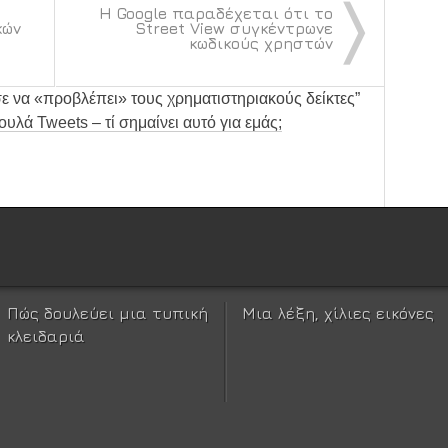
〉
Η Google παραδέχεται ότι το
κών
Street View συγκέντρωνε
κωδικούς χρηστών
σε να «προβλέπει» τους χρηματιστηριακούς δείκτες
”
πουλά Tweets – τί σημαίνει αυτό για εμάς;
Πώς δουλεύει μια τυπική
Μια λέξη, χίλιες εικόνες
κλειδαριά