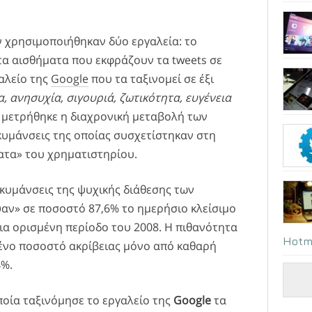
 χρησιμοποιήθηκαν δύο εργαλεία: το
 τα αισθήματα που εκφράζουν τα tweets σε
γαλείο της
Google
που τα ταξινομεί σε έξι
α, ανησυχία, σιγουριά, ζωτικότητα, ευγένεια
ό μετρήθηκε η διαχρονική μεταβολή των
κυμάνσεις της οποίας συσχετίστηκαν στη
ατα» του χρηματιστηρίου.
ακυμάνσεις της ψυχικής διάθεσης των
ν» σε ποσοστό 87,6% το ημερήσιο κλείσιμο
ια ορισμένη περίοδο του 2008. Η πιθανότητα
Hotm
ιμένο ποσοστό ακρίβειας μόνο από καθαρή
4%.
ποία ταξινόμησε το εργαλείο της
Google
τα