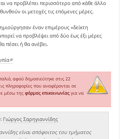
αι να προβλέπει περισσότερο από κάθε άλλο
θυνθούν οι μετοχές τις επόμενες μέρες.
δημιούργησαν έναν επιμέρους «δείκτη
μπορεί να προβλέψει από δύο έως έξι μέρες
α πέσει ή θα ανέβει.
υπία
παλιό, αφού δημοσιεύτηκε στις 22
τις πληροφορίες που αναφέρονται σε
με μέσω της
φόρμας επικοινωνίας
για να
υ:
Γιώργος Σαρηγιαννίδης
αννίδης είναι απόφοιτος του τμήματος