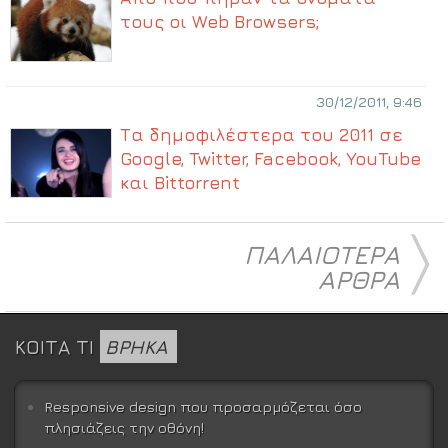
τους οι Web Browsers;
30/12/2011, 9:46
Τα δημοφιλέστερα του 2011 σε
Google, Twitter, Facebook, YouTube
και Bittorrent
〉
ΠΑΛΑΙΟΤΕΡΑ
ΑΡΘΡΑ
ΚΟΙΤΑ ΤΙ
ΒΡΗΚΑ
Responsive design που προσαρμόζεται όσο
πλησιάζεις την οθόνη!