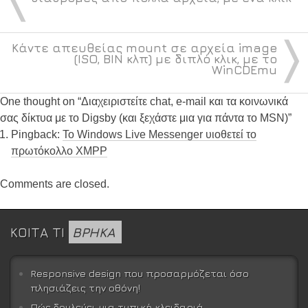
〉
Κάντε απευθείας mount σε αρχεία image
(ISO, BIN κλπ) με διπλό κλικ, με το
WinCDEmu
One thought on “
Διαχειριστείτε chat, e-mail και τα κοινωνικά
σας δίκτυα με το Digsby (και ξεχάστε μια για πάντα το MSN)
”
Pingback:
Το Windows Live Messenger υιοθετεί το
πρωτόκολλο XMPP
Comments are closed.
ΚΟΙΤΑ ΤΙ
ΒΡΗΚΑ
Responsive design που προσαρμόζεται όσο
πλησιάζεις την οθόνη!
Πώς δουλεύει μια τυπική κλειδαριά