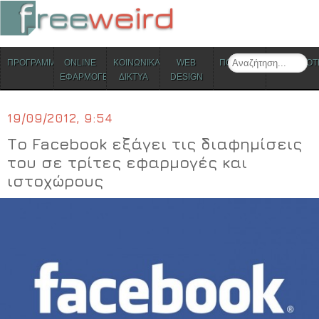
ΜΕΝΟΥ
Search
ΠΡΟΓΡΑΜΜΑΤΑ
ONLINE
ΚΟΙΝΩΝΙΚΑ
WEB
ΠΟΛΙΤΙΣΜΟΣ
ΕΠΙΚΑΙΡΟΤ
Skip to content
ΕΦΑΡΜΟΓΕΣ
ΔΙΚΤΥΑ
DESIGN
19/09/2012, 9:54
Το Facebook εξάγει τις διαφημίσεις
του σε τρίτες εφαρμογές και
ιστοχώρους