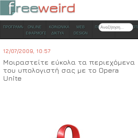
ΜΕΝΟΥ
Search
ΠΡΟΓΡΑΜΜΑΤΑ
ONLINE
ΚΟΙΝΩΝΙΚΑ
WEB
ΠΟΛΙΤΙΣΜΟΣ
ΕΠΙΚΑΙΡΟΤ
Skip to content
ΕΦΑΡΜΟΓΕΣ
ΔΙΚΤΥΑ
DESIGN
12/07/2009, 10:57
Μοιραστείτε εύκολα τα περιεχόμενα
του υπολογιστή σας με το Opera
Unite